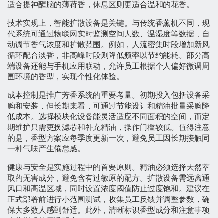
适合提神醒脑的薄荷香，休息区则更适合温和的花香。
技术实现上，智能扩散设备是关键。与传统香薰机不同，现
代系统可通过物联网实时监测空间人数、温湿度等数据，自
动调节香气浓度和扩散范围。例如，人流密集时段增加新风
循环配合淡香，非高峰时段则降低频率以节约能耗。部分高
端设备还能与手机应用联动，允许员工根据个人偏好微调周
围环境的香型，实现个性化体验。
成本控制是推广芳香系统的重要考量。初期投入包括设备采
购和安装，但长期来看，可通过节能设计和精油批量采购降
低成本。选择模块化设备能灵活适应不同面积的空间，而定
期维护只需更换滤芯和补充精油，操作门槛较低。值得注意
的是，香型方案应每季度更新一次，避免员工因长期接触同
一种气味产生倦怠感。
健康与安全是实施过程中的首要原则。精油必须选择天然萃
取的无害成分，避免含有过敏原的配方。扩散设备需远离通
风口和高温区域，同时设置浓度阈值防止过度饱和。建议在
正式部署前进行小范围测试，收集员工反馈并调整参数，确
保大多数人感到舒适。此外，清晰标识香型成分和注意事项