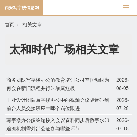
西安写字楼信息网
切
换
导
首页
相关文章
航
太和时代广场相关文章
商务团队写字楼办公的教育培训公司空间动线为
2026-
何会在新旧流程并行时暴露短板
08-05
工业设计团队写字楼办公中的视频会议隔音碰到
2026-
前台人员交接班应由哪个岗位跟进
07-28
写字楼办公多终端接入会议资料同步后数字水印
2026-
追溯机制需外部公证参与哪些环节
07-18