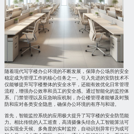
随着现代写字楼办公环境的不断发展，保障办公场所的安全
稳定成为管理工作的核心任务之一。引入先进的安防技术不
仅能够提升写字楼整体的安全水平，还能有效优化日常管理
流程，增强办公效率和员工的安全感。通过智能化的监控体
系、门禁管理以及应急响应机制，办公楼管理者能够及时预
防和应对各类安全隐患，确保办公环境的有序与和谐。
首先，智能监控系统的应用极大提升了写字楼的安全防范能
力。相比传统的人工巡查，高清摄像头结合人工智能算法可
以实现全天候、多角度的实时监控，自动识别异常行为或可